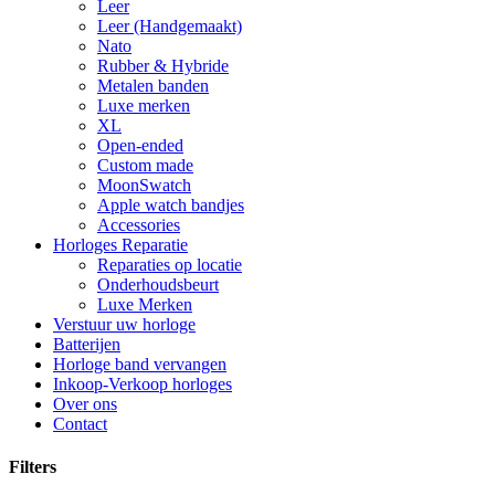
Leer
Leer (Handgemaakt)
Nato
Rubber & Hybride
Metalen banden
Luxe merken
XL
Open-ended
Custom made
MoonSwatch
Apple watch bandjes
Accessories
Horloges Reparatie
Reparaties op locatie
Onderhoudsbeurt
Luxe Merken
Verstuur uw horloge
Batterijen
Horloge band vervangen
Inkoop-Verkoop horloges
Over ons
Contact
Filters