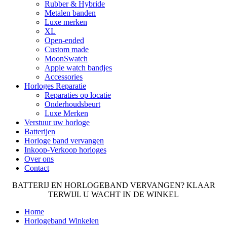
Rubber & Hybride
Metalen banden
Luxe merken
XL
Open-ended
Custom made
MoonSwatch
Apple watch bandjes
Accessories
Horloges Reparatie
Reparaties op locatie
Onderhoudsbeurt
Luxe Merken
Verstuur uw horloge
Batterijen
Horloge band vervangen
Inkoop-Verkoop horloges
Over ons
Contact
BATTERIJ EN HORLOGEBAND VERVANGEN? KLAAR
TERWIJL U WACHT IN DE WINKEL
Home
Horlogeband Winkelen