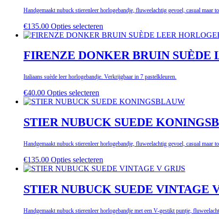
Handgemaakt nubuck stierenleer horlogebandje, fluweelachtig gevoel, casual maar toc
€
135.00
Opties selecteren
FIRENZE DONKER BRUIN SUÈDE
Italiaans suède leer horlogebandje. Verkrijgbaar in 7 pastelkleuren.
€
40.00
Opties selecteren
STIER NUBUCK SUEDE KONINGS
Handgemaakt nubuck stierenleer horlogebandje, fluweelachtig gevoel, casual maar toc
€
135.00
Opties selecteren
STIER NUBUCK SUEDE VINTAGE V
Handgemaakt nubuck stierenleer horlogebandje met een V-gestikt puntje, fluweelachti