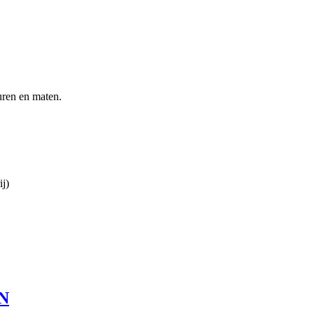
uren en maten.
ij)
N