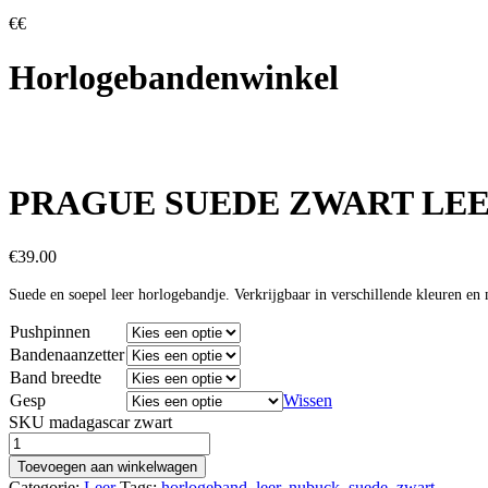
€
€
Horlogebandenwinkel
PRAGUE SUEDE ZWART LE
€
39.00
Suede en soepel leer horlogebandje. Verkrijgbaar in verschillende kleuren en
Pushpinnen
Bandenaanzetter
Band breedte
Gesp
Wissen
SKU
madagascar zwart
Aantal
Toevoegen aan winkelwagen
Categorie:
Leer
Tags:
horlogeband
,
leer
,
nubuck
,
suede
,
zwart