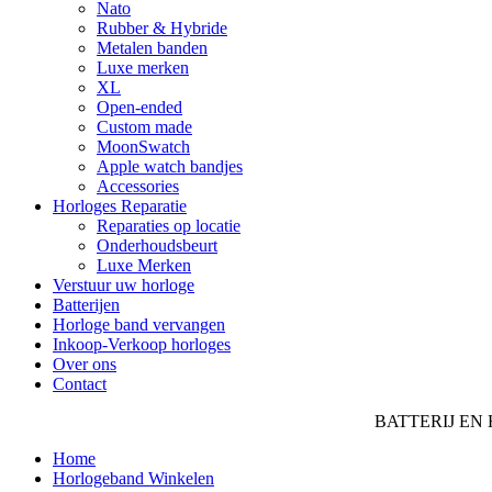
Nato
Rubber & Hybride
Metalen banden
Luxe merken
XL
Open-ended
Custom made
MoonSwatch
Apple watch bandjes
Accessories
Horloges Reparatie
Reparaties op locatie
Onderhoudsbeurt
Luxe Merken
Verstuur uw horloge
Batterijen
Horloge band vervangen
Inkoop-Verkoop horloges
Over ons
Contact
BATTERIJ EN
Home
Horlogeband Winkelen