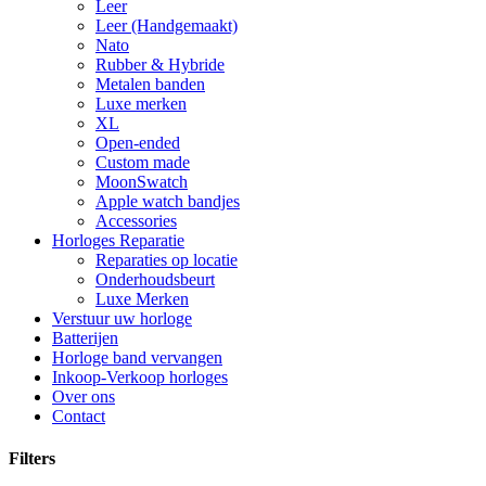
Leer
Leer (Handgemaakt)
Nato
Rubber & Hybride
Metalen banden
Luxe merken
XL
Open-ended
Custom made
MoonSwatch
Apple watch bandjes
Accessories
Horloges Reparatie
Reparaties op locatie
Onderhoudsbeurt
Luxe Merken
Verstuur uw horloge
Batterijen
Horloge band vervangen
Inkoop-Verkoop horloges
Over ons
Contact
Filters