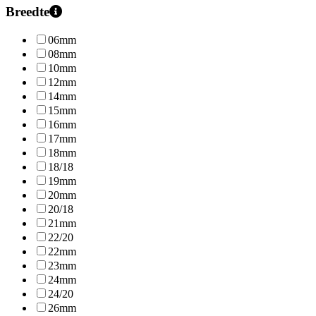
Breedte
06mm
08mm
10mm
12mm
14mm
15mm
16mm
17mm
18mm
18/18
19mm
20mm
20/18
21mm
22/20
22mm
23mm
24mm
24/20
26mm